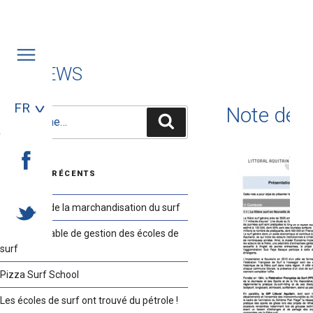
Aller
au
contenu
principal
LES NEWS
FR
Note de p
Recherche
Recherche
pour
:
ARTICLES RÉCENTS
Les limites de la marchandisation du surf
Guide équitable de gestion des écoles de
surf
Pizza Surf School
Les écoles de surf ont trouvé du pétrole !