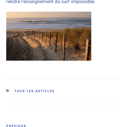
rendre l’enseignement du surf impossible.
Categories
TOUS LES ARTICLES
Post
Previous
PREVIOUS