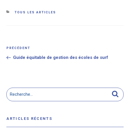
Catégories
TOUS LES ARTICLES
Navigation
Article
PRÉCÉDENT
de
précédent
Guide équitable de gestion des écoles de surf
l’article
Recherche
Reche
pour
:
ARTICLES RÉCENTS