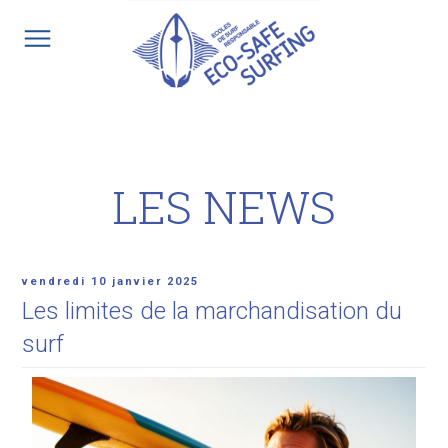
Aller
au
contenu
principal
LES NEWS
Publié
vendredi 10 janvier 2025
le
Les limites de la marchandisation du
surf