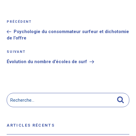
Navigation
Article
PRÉCÉDENT
de
précédent
Psychologie du consommateur surfeur et dichotomie
l’article
de l’offre
Article
SUIVANT
suivant
Évolution du nombre d’écoles de surf
Recherche
Reche
pour
:
ARTICLES RÉCENTS