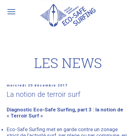
Aller
au
contenu
principal
LES NEWS
Publié
mercredi 20 décembre 2017
le
La notion de terroir surf
Diagnostic Eco-Safe Surfing, part 3 : la notion de
« Terroir Surf »
Eco-Safe Surfing met en garde contre un zonage
strict de l’activité surf, par plage ou par commune, en