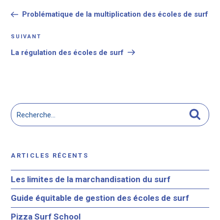
de
précédent
Problématique de la multiplication des écoles de surf
l’article
Article
SUIVANT
suivant
La régulation des écoles de surf
Recherche
Reche
pour
:
ARTICLES RÉCENTS
Les limites de la marchandisation du surf
Guide équitable de gestion des écoles de surf
Pizza Surf School