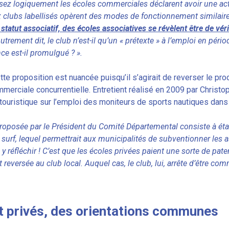
sez logiquement les écoles commerciales déclarent avoir une activ
clubs labellisés opèrent des modes de fonctionnement similaire
statut associatif, des écoles associatives se révèlent être de vér
Autrement dit, le club n’est-il qu’un « prétexte » à l’emploi en pér
ce est-il promulgué ? ».
tte proposition est nuancée puisqu’il s’agirait de reverser le pro
mmerciale concurrentielle. Entretient réalisé en 2009 par Christo
 touristique sur l’emploi des moniteurs de sports nautiques dan
roposée par le Président du Comité Départemental consiste à établi
surf, lequel permettrait aux municipalités de subventionner les a
réfléchir ! C’est que les écoles privées paient une sorte de paten
t reversée au club local. Auquel cas, le club, lui, arrête d’être com
t privés, des orientations communes