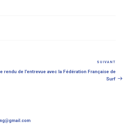
SUIVANT
Article
suivant
 rendu de l’entrevue avec la Fédération Française de
Surf
Surfing / 25 rue du Lac - 40130 Capbreton
ing@gmail.com
roits réservés