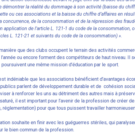
e démontrer la réalité du dommage à son activité (baisse du chiffre
 cette ou ces associations et la baisse du chiffre d’affaires en résu
a concurrence, de la consommation et de la répression des fraude
n application de l’article L. 121-1 du code de la consommation, o
ticles L. 121-21 et suivants du code de la consommation) ».
anière que des clubs occupent le terrain des activités commerc
 l’année ou encore forment des compétiteurs de haut niveau. Il se
 poursuivent une même mission d’éducation par le sport.
 est indéniable que les associations bénéficient d’avantages écono
 publics parlent de développement durable et de cohésion sociale,
 viser à renforcer les uns au détriment des autres mais à préserv
saturé, il est important pour l’avenir de la profession de créer d
s, réglementation) pour que tous puissent travailler harmonieuse
tion souhaite en finir avec les guéguerres stériles, qui paralys
ur le bien commun de la profession.