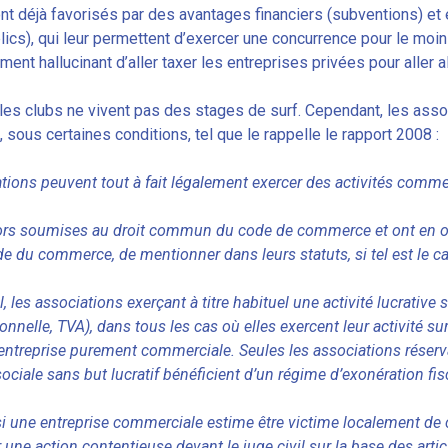
t déjà favorisés par des avantages financiers (subventions) et e
ics), qui leur permettent d’exercer une concurrence pour le moins
ment hallucinant d’aller taxer les entreprises privées pour aller
les clubs ne vivent pas des stages de surf. Cependant, les associ
sous certaines conditions, tel que le rappelle le rapport 2008 :
tions peuvent tout à fait légalement exercer des activités comme
lors soumises au droit commun du code de commerce et ont en outr
 du commerce, de mentionner dans leurs statuts, si tel est le cas
l, les associations exerçant à titre habituel une activité lucrativ
onnelle, TVA), dans tous les cas où elles exercent leur activité s
treprise purement commerciale. Seules les associations réservan
sociale sans but lucratif bénéficient d’un régime d’exonération fis
 si une entreprise commerciale estime être victime localement de c
une action contentieuse devant le juge civil sur la base des artic