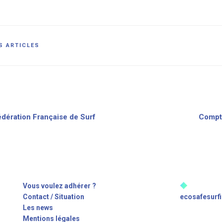
ies
S ARTICLES
ion
Fédération Française de Surf
Compte
Vous voulez adhérer ?
ECO-SAFE 
Contact / Situation
ecosafesurf
Les news
2017 - Tous d
Mentions légales