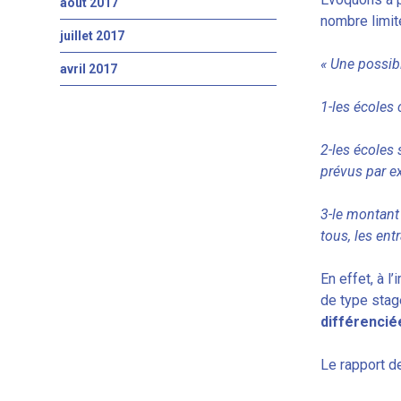
août 2017
nombre limit
juillet 2017
« Une possibi
avril 2017
1-les écoles
2-les écoles 
prévus par e
3-le montant 
tous, les ent
En effet, à 
de type stag
différencié
Le rapport de