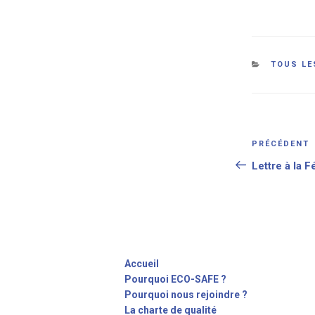
Catégor
TOUS LE
Navigat
Article
PRÉCÉDENT
de
précédent
Lettre à la 
l’article
Accueil
Pourquoi ECO-SAFE ?
Pourquoi nous rejoindre ?
La charte de qualité