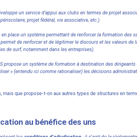
éveloppe un service d’appui aux clubs en termes de projet associa
 périscolaire, projet fédéral, vie associative, etc.).
 en place un système permettant de renforcer la formation des sa
permet de renforcer et de légitimer le discours et les valeurs de l
les de surf, notamment dans les entreprises).
FS propose un système de formation à destination des dirigeants é
iser » (entendu ici comme rationaliser) les décisions administrat
, mais que propose-t-on aux autres types de structures en term
ication au bénéfice des uns
présent les
conditions d’adjudication
: il s’agit de la réglemen