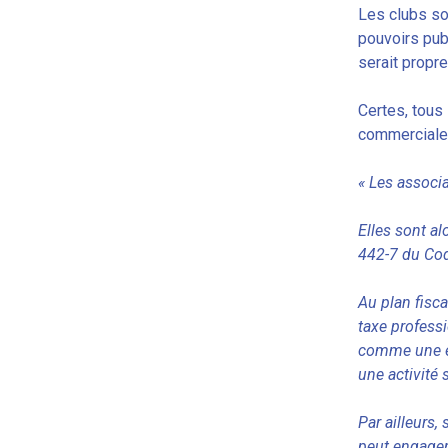
Les clubs son
pouvoirs publ
serait propre
Certes, tous 
commerciale, 
« Les associa
Elles sont a
442-7 du Code
Au plan fisca
taxe professi
comme une en
une activité 
Par ailleurs,
peut engager 