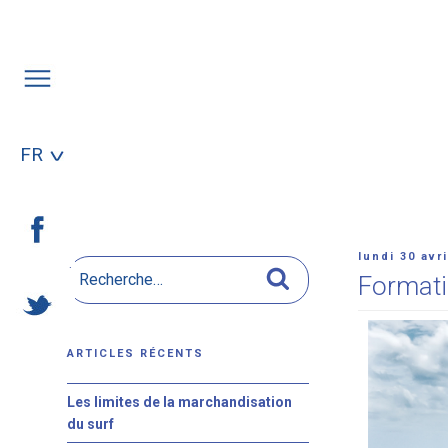
Aller
au
contenu
principal
FR
Publié
lundi 30 avri
Recherche
le
Recherche
Formatio
pour
:
ARTICLES RÉCENTS
Les limites de la marchandisation
du surf