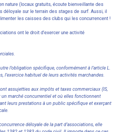
n nature (locaux gratuits, écoute bienveillante des
 déloyale sur le terrain des stages de surf. Aussi, il
 alimenter les caisses des clubs qui les concurrencent !
ations ont le droit d’exercer une activité
rciales.
e l’obligation spécifique, conformément à l’article L.
, l’exercice habituel de leurs activités marchandes.
e sont assujetties aux impôts et taxes commerciaux (IS,
ur un marché concurrentiel et où elles fonctionnent
t leurs prestations à un public spécifique et exerçant
cale.
oncurrence déloyale de la part d’associations, elle
les 1382 et 1383 du code civil. Il importe dans ce cas